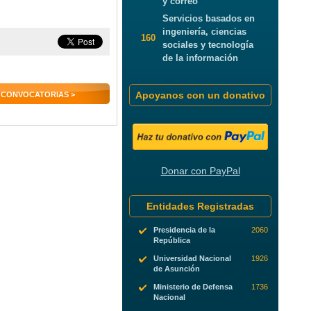
y correo
Servicios basados en
ingeniería, ciencias
160
sociales y tecnología
de la información
Apoyanos con un donativo
 CONVOCATORIAS >
Donar con PayPal
Entidades Registradas
Presidencia de la
2060
República
Universidad Nacional
1926
de Asunción
Ministerio de Defensa
1736
Nacional