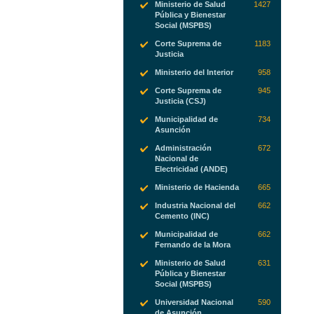
Ministerio de Salud
1427
Pública y Bienestar
Social (MSPBS)
Corte Suprema de
1183
Justicia
Ministerio del Interior
958
Corte Suprema de
945
Justicia (CSJ)
Municipalidad de
734
Asunción
Administración
672
Nacional de
Electricidad (ANDE)
Ministerio de Hacienda
665
Industria Nacional del
662
Cemento (INC)
Municipalidad de
662
Fernando de la Mora
Ministerio de Salud
631
Pública y Bienestar
Social (MSPBS)
Universidad Nacional
590
de Asunción