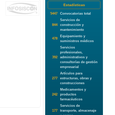
Estadísticas
5447
Convocatorias total
Servicios de
844
construcción y
mantenimiento
Equipamiento y
478
suministros médicos
Servicios
profesionales,
392
administrativos y
consultorías de gestión
empresarial
Artículos para
277
estructuras, obras y
construcciones
Medicamentos y
242
productos
farmacéuticos
Servicios de
177
transporte, almacenaje