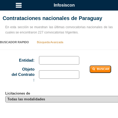
...
Infosiscon
Contrataciones nacionales de Paraguay
En esta sección se muestran las últimas convocatorias nacionales de las
cuales se encontraron 227 convocatorias Vigentes.
BUSCADOR RAPIDO
Búsqueda Avanzada
Entidad:
Objeto
BUSCAR
del Contrato
:
Licitaciones de