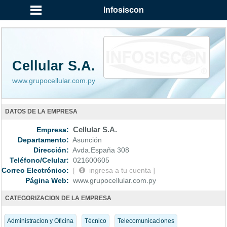
...
Infosiscon
Cellular S.A.
www.grupocellular.com.py
DATOS DE LA EMPRESA
Empresa:
Cellular S.A.
Departamento:
Asunción
Dirección:
Avda.España 308
Teléfono/Celular:
021600605
Correo Electrónico:
[
ingresa a tu cuenta ]
Página Web:
www.grupocellular.com.py
CATEGORIZACION DE LA EMPRESA
Administracion y Oficina
Técnico
Telecomunicaciones