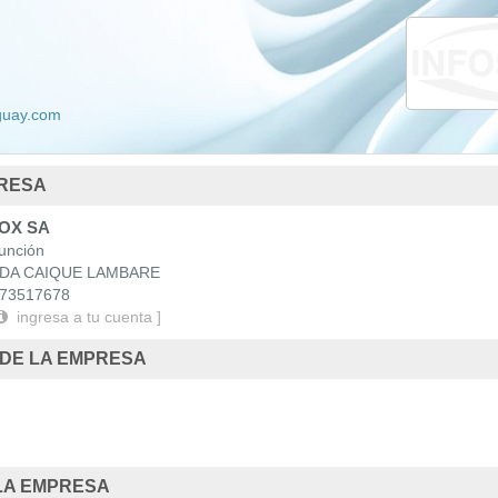
da
Nacionales
 Uruguay
aguay.com
PRESA
OX SA
nción
DA CAIQUE LAMBARE
73517678
ingresa a tu cuenta ]
 DE LA EMPRESA
LA EMPRESA