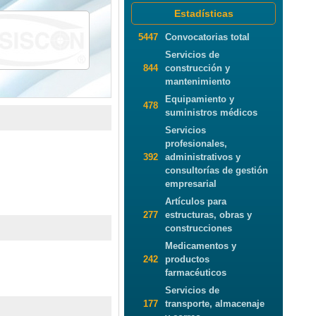
Estadísticas
5447
Convocatorias total
Servicios de
844
construcción y
mantenimiento
Equipamiento y
478
suministros médicos
Servicios
profesionales,
392
administrativos y
consultorías de gestión
empresarial
Artículos para
277
estructuras, obras y
construcciones
Medicamentos y
242
productos
farmacéuticos
Servicios de
177
transporte, almacenaje