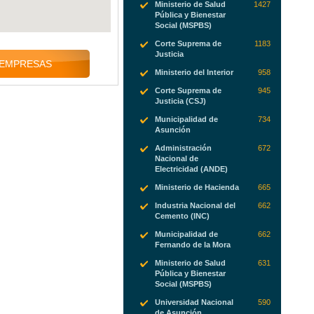
Ministerio de Salud
1427
Pública y Bienestar
Social (MSPBS)
Corte Suprema de
1183
Justicia
 EMPRESAS
Ministerio del Interior
958
Corte Suprema de
945
Justicia (CSJ)
Municipalidad de
734
Asunción
Administración
672
Nacional de
Electricidad (ANDE)
Ministerio de Hacienda
665
Industria Nacional del
662
Cemento (INC)
Municipalidad de
662
Fernando de la Mora
Ministerio de Salud
631
Pública y Bienestar
Social (MSPBS)
Universidad Nacional
590
de Asunción