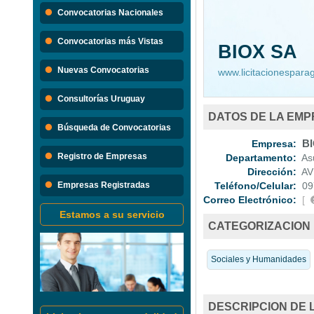
Búsque
Convocatorias Nacionales
Convocatorias 
Convocatorias más Vistas
BIOX SA
Consultorias
Nuevas Convocatorias
www.licitacionespar
Consultorías Uruguay
DATOS DE LA EM
Búsqueda de Convocatorias
Empresa:
BI
Registro de Empresas
Departamento:
Asu
Dirección:
AV
Empresas Registradas
Teléfono/Celular:
09
Correo Electrónico:
[
Estamos a su servicio
CATEGORIZACION
Sociales y Humanidades
DESCRIPCION DE 