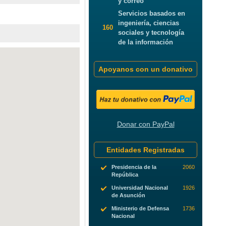
y correo
Servicios basados en
ingeniería, ciencias
160
sociales y tecnología
de la información
Apoyanos con un donativo
Donar con PayPal
Entidades Registradas
Presidencia de la
2060
República
Universidad Nacional
1926
de Asunción
Ministerio de Defensa
1736
Nacional