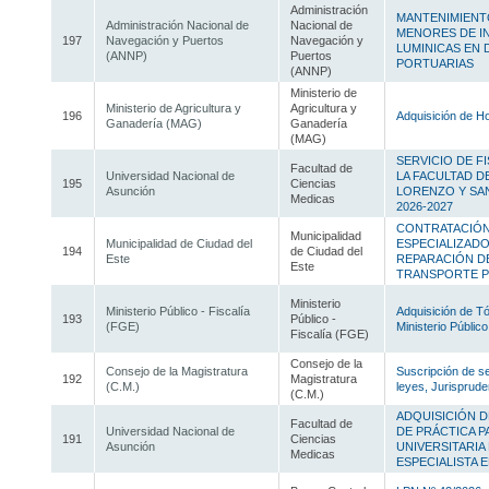
Administración
MANTENIMIENT
Administración Nacional de
Nacional de
MENORES DE I
197
Navegación y Puertos
Navegación y
LUMINICAS EN 
(ANNP)
Puertos
PORTUARIAS
(ANNP)
Ministerio de
Ministerio de Agricultura y
Agricultura y
196
Adquisición de Ho
Ganadería (MAG)
Ganadería
(MAG)
SERVICIO DE F
Facultad de
Universidad Nacional de
LA FACULTAD D
195
Ciencias
Asunción
LORENZO Y SAN
Medicas
2026-2027
CONTRATACIÓN
Municipalidad
Municipalidad de Ciudad del
ESPECIALIZADO
194
de Ciudad del
Este
REPARACIÓN DE
Este
TRANSPORTE P
Ministerio
Ministerio Público - Fiscalía
Adquisición de T
193
Público -
(FGE)
Ministerio Público
Fiscalía (FGE)
Consejo de la
Consejo de la Magistratura
Suscripción de se
192
Magistratura
(C.M.)
leyes, Jurisprude
(C.M.)
ADQUISICIÓN 
Facultad de
Universidad Nacional de
DE PRÁCTICA P
191
Ciencias
Asunción
UNIVERSITARIA
Medicas
ESPECIALISTA E