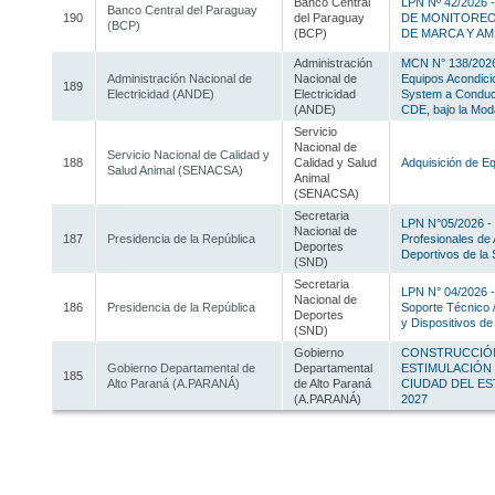
Banco Central
LPN Nº 42/2026
Banco Central del Paraguay
190
del Paraguay
DE MONITOREO
(BCP)
(BCP)
DE MARCA Y A
Administración
MCN N° 138/2026 
Administración Nacional de
Nacional de
Equipos Acondicio
189
Electricidad (ANDE)
Electricidad
System a Conduct
(ANDE)
CDE, bajo la Moda
Servicio
Nacional de
Servicio Nacional de Calidad y
188
Calidad y Salud
Adquisición de Eq
Salud Animal (SENACSA)
Animal
(SENACSA)
Secretaria
LPN N°05/2026 - 
Nacional de
187
Presidencia de la República
Profesionales de 
Deportes
Deportivos de la
(SND)
Secretaria
LPN N° 04/2026 -
Nacional de
186
Presidencia de la República
Soporte Técnico 
Deportes
y Dispositivos d
(SND)
Gobierno
CONSTRUCCIÓN
Gobierno Departamental de
Departamental
ESTIMULACIÓN 
185
Alto Paraná (A.PARANÁ)
de Alto Paraná
CIUDAD DEL EST
(A.PARANÁ)
2027