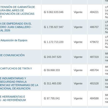
na
XTENSIÓN DE GARANTÍA DE
LP
RA IBM, AIRES DE
Li
₲ 9.062.633.046
Vigente
484221
RENOVACIÓN DE LICENCIAS
Pú
IT
Na
LP
 DE EMPEDRADO EN EL
Li
EDRO JUAN CABALLERO -
₲ 1.735.927.947
Vigente
486707
Pú
AL 2026
Na
LP
 Adquisición de Equipos
Li
₲ 1.172.713.220
Vigente
479672
Pú
Na
MC
DE COMUNICACIÓN
₲ 243.347.520
Vigente
487319
cu
na
MC
 CARTUCHOS DE TINTA Y
₲ 59.868.333
Vigente
485704
cu
na
E INDUMENTARIAS Y
MC
SEGURIDAD PARA LA
₲ 311.465.030
Vigente
481528
cu
IENCIAS VETERINARIAS DE LA
na
NACIONAL DE ASUNCION
MC
E HERRAMIENTAS E
₲ 97.795.041
Vigente
484588
cu
 - AD REFERÉNDUM
na