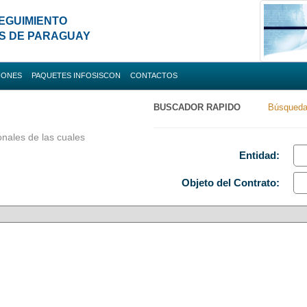
EGUIMIENTO
ES DE PARAGUAY
IONES
PAQUETES INFOSISCON
CONTACTOS
da
BUSCADOR RAPIDO
Búsqueda
Nacionales
onales de las cuales
 Uruguay
Entidad:
Objeto
del Contrato
: