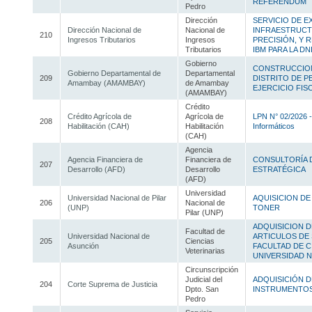
REFERÉNDUM
Pedro
Dirección
SERVICIO DE E
Dirección Nacional de
Nacional de
INFRAESTRUCTU
210
Ingresos Tributarios
Ingresos
PRECISIÓN, Y 
Tributarios
IBM PARA LA DN
Gobierno
CONSTRUCCION
Gobierno Departamental de
Departamental
209
DISTRITO DE P
Amambay (AMAMBAY)
de Amambay
EJERCICIO FISC
(AMAMBAY)
Crédito
Crédito Agrícola de
Agrícola de
LPN N° 02/2026 -
208
Habilitación (CAH)
Habilitación
Informáticos
(CAH)
Agencia
Agencia Financiera de
Financiera de
CONSULTORÍA 
207
Desarrollo (AFD)
Desarrollo
ESTRATÉGICA
(AFD)
Universidad
Universidad Nacional de Pilar
AQUISICION DE
206
Nacional de
(UNP)
TONER
Pilar (UNP)
ADQUISICION D
Facultad de
Universidad Nacional de
ARTICULOS DE 
205
Ciencias
Asunción
FACULTAD DE C
Veterinarias
UNIVERSIDAD 
Circunscripción
Judicial del
ADQUISICIÓN D
204
Corte Suprema de Justicia
Dpto. San
INSTRUMENTOS
Pedro