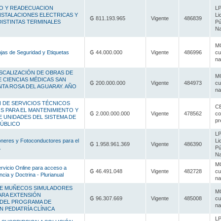
O Y READECUACION
LP
NSTALACIONES ELECTRICAS Y
Li
₲ 811.193.965
Vigente
486839
DISTINTAS TERMINALES
Pú
Na
MC
jas de Seguridad y Etiquetas
₲ 44.000.000
Vigente
486996
cu
na
ISCALIZACIÓN DE OBRAS DE
MC
E CIENCIAS MÉDICAS SAN
₲ 200.000.000
Vigente
484973
cu
TA ROSA DEL AGUARAY. AÑO
na
 DE SERVICIOS TÉCNICOS
CE
S PARA EL MANTENIMIENTO Y
₲ 2.000.000.000
Vigente
478562
co
 UNIDADES DEL SISTEMA DE
pr
ÚBLICO
LP
óneres y Fotoconductores para el
Li
₲ 1.958.961.369
Vigente
486390
.
Pú
Na
MC
rvicio Online para acceso a
₲ 46.491.048
Vigente
482728
cu
ncia y Doctrina - Plurianual
na
DE MUÑECOS SIMULADORES
MC
ARA EXTENSIÓN
₲ 96.307.669
Vigente
485008
cu
 DEL PROGRAMA DE
na
N PEDIATRÍA CLÍNICA
LP