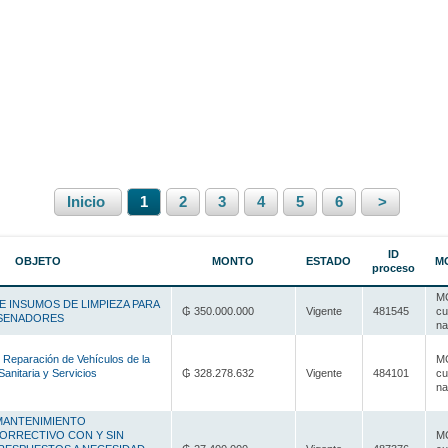
Inicio
1
2
3
4
5
6
>
ID
OBJETO
MONTO
ESTADO
M
proceso
MC
E INSUMOS DE LIMPIEZA PARA
₲ 350.000.000
Vigente
481545
cu
 SENADORES
na
 Reparación de Vehículos de la
MC
anitaria y Servicios
₲ 328.278.632
Vigente
484101
cu
na
 MANTENIMIENTO
ORRECTIVO CON Y SIN
MC