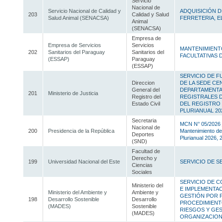
Servicio
Nacional de
Servicio Nacional de Calidad y
ADQUISICIÓN D
203
Calidad y Salud
Salud Animal (SENACSA)
FERRETERIA, 
Animal
(SENACSA)
Empresa de
Empresa de Servicios
Servicios
MANTENIMIENT
202
Sanitarios del Paraguay
Sanitarios del
FACULTATIVAS
(ESSAP)
Paraguay
(ESSAP)
SERVICIO DE F
Direccion
DE LA SEDE CE
General del
DEPARTAMENTA
201
Ministerio de Justicia
Registro del
REGISTRALES 
Estado Civil
DEL REGISTRO 
PLURIANUAL 20
Secretaria
MCN N° 05/2026 _
Nacional de
200
Presidencia de la República
Mantenimiento de
Deportes
Plurianual 2026, 
(SND)
Facultad de
Derecho y
199
Universidad Nacional del Este
SERVICIO DE 
Ciencias
Sociales
SERVICIO DE C
Ministerio del
E IMPLEMENTAC
Ministerio del Ambiente y
Ambiente y
GESTIÓN POR 
198
Desarrollo Sostenible
Desarrollo
PROCEDIMIENT
(MADES)
Sostenible
RIESGOS Y GES
(MADES)
ORGANIZACION