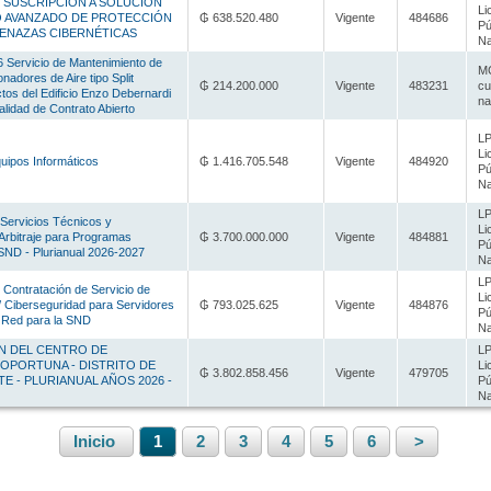
 - SUSCRIPCION A SOLUCIÓN
Li
 AVANZADO DE PROTECCIÓN
₲ 638.520.480
Vigente
484686
Pú
MENAZAS CIBERNÉTICAS
Na
Servicio de Mantenimiento de
MC
nadores de Aire tipo Split
₲ 214.200.000
Vigente
483231
cu
os del Edificio Enzo Debernardi
na
lidad de Contrato Abierto
LP
Li
uipos Informáticos
₲ 1.416.705.548
Vigente
484920
Pú
Na
LP
Servicios Técnicos y
Li
Arbitraje para Programas
₲ 3.700.000.000
Vigente
484881
Pú
 SND - Plurianual 2026-2027
Na
LP
 Contratación de Servicio de
Li
/ Ciberseguridad para Servidores
₲ 793.025.625
Vigente
484876
Pú
e Red para la SND
Na
 DEL CENTRO DE
LP
OPORTUNA - DISTRITO DE
Li
₲ 3.802.858.456
Vigente
479705
E - PLURIANUAL AÑOS 2026 -
Pú
Na
Inicio
1
2
3
4
5
6
>