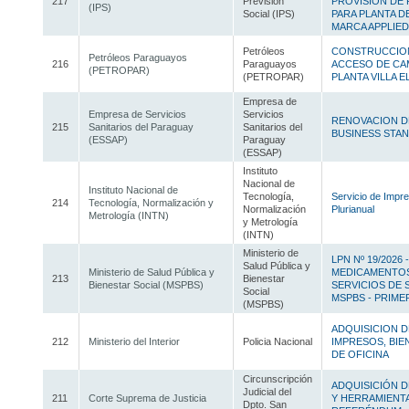
217
Previsión
PROVISION DE
(IPS)
Social (IPS)
PARA PLANTA D
MARCA APPLIE
Petróleos
CONSTRUCCION
Petróleos Paraguayos
216
Paraguayos
ACCESO DE CA
(PETROPAR)
(PETROPAR)
PLANTA VILLA E
Empresa de
Empresa de Servicios
Servicios
RENOVACION DE
215
Sanitarios del Paraguay
Sanitarios del
BUSINESS STA
(ESSAP)
Paraguay
(ESSAP)
Instituto
Nacional de
Instituto Nacional de
Tecnología,
Servicio de Impr
214
Tecnología, Normalización y
Normalización
Plurianual
Metrología (INTN)
y Metrología
(INTN)
Ministerio de
LPN Nº 19/2026
Salud Pública y
Ministerio de Salud Pública y
MEDICAMENTOS
213
Bienestar
Bienestar Social (MSPBS)
SERVICIOS DE 
Social
MSPBS - PRIME
(MSPBS)
ADQUISICION D
212
Ministerio del Interior
Policia Nacional
IMPRESOS, BI
DE OFICINA
Circunscripción
ADQUISICIÓN D
Judicial del
211
Corte Suprema de Justicia
Y HERRAMIENT
Dpto. San