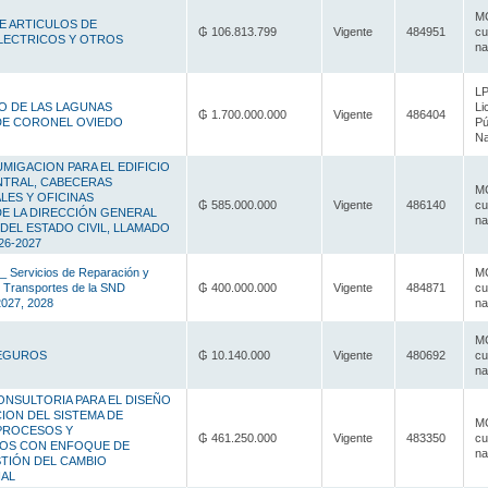
MC
E ARTICULOS DE
₲ 106.813.799
Vigente
484951
cu
ELECTRICOS Y OTROS
na
LP
O DE LAS LAGUNAS
Li
₲ 1.700.000.000
Vigente
486404
 DE CORONEL OVIEDO
Pú
Na
UMIGACION PARA EL EDIFICIO
NTRAL, CABECERAS
MC
LES Y OFICINAS
₲ 585.000.000
Vigente
486140
cu
DE LA DIRECCIÓN GENERAL
na
DEL ESTADO CIVIL, LLAMADO
26-2027
 Servicios de Reparación y
MC
 Transportes de la SND
₲ 400.000.000
Vigente
484871
cu
2027, 2028
na
MC
SEGUROS
₲ 10.140.000
Vigente
480692
cu
na
ONSULTORIA PARA EL DISEÑO
ION DEL SISTEMA DE
MC
PROCESOS Y
₲ 461.250.000
Vigente
483350
cu
OS CON ENFOQUE DE
na
TIÓN DEL CAMBIO
AL