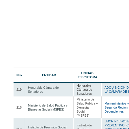
UNIDAD
Nro
ENTIDAD
EJECUTORA
Honorable
Honorable Cámara de
ADQUISICIÓN D
219
Cámara de
Senadores
LA CÁMARA DE
Senadores
Ministerio de
Salud Pública y
Mantenimientos y
Ministerio de Salud Pública y
218
Bienestar
Segunda Región S
Bienestar Social (MSPBS)
Social
Dependientes
(MSPBS)
LMCN N° 05/26
Instituto de
PREVENTIVO, C
Instituto de Previsión Social