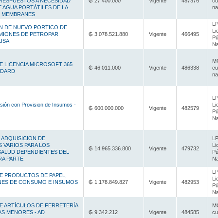
 RESPUESTOS A NECESIDAD
₲ 27.400.000
Vigente
487376
cu
E AGUA PORTÁTILES DE LA
na
D MEMBRANES
LP
 DE NUEVO PORTICO DE
Li
MIONES DE PETROPAR
₲ 3.078.521.880
Vigente
466495
Pú
LISA
Na
MC
 LICENCIA MICROSOFT 365
₲ 46.011.000
Vigente
486338
cu
NDARD
na
LP
esión con Provision de Insumos -
Li
₲ 600.000.000
Vigente
482579
Pú
Na
 - ADQUISICION DE
LP
 VARIOS PARA LOS
Li
₲ 14.965.336.800
Vigente
479732
SALUD DEPENDIENTES DEL
Pú
RA PARTE
Na
LP
E PRODUCTOS DE PAPEL,
Li
ENES DE CONSUMO E INSUMOS
₲ 1.178.849.827
Vigente
482953
Pú
Na
E ARTÍCULOS DE FERRETERÍA
MC
AS MENORES - AD
₲ 9.342.212
Vigente
484585
cu