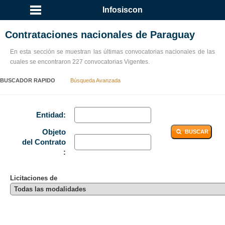
...
Infosiscon
Contrataciones nacionales de Paraguay
En esta sección se muestran las últimas convocatorias nacionales de las
cuales se encontraron 227 convocatorias Vigentes.
BUSCADOR RAPIDO
Búsqueda Avanzada
Entidad:
Objeto
BUSCAR
del Contrato
:
Licitaciones de