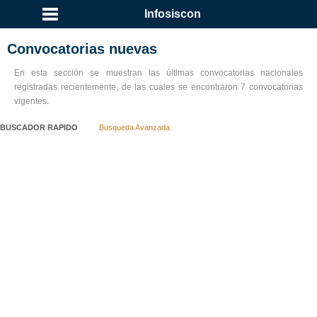
...
Infosiscon
Convocatorias nuevas
En esta sección se muestran las últimas convocatorias nacionales
registradas recientemente, de las cuales se encontraron 7 convocatorias
vigentes.
BUSCADOR RAPIDO
Busqueda Avanzada