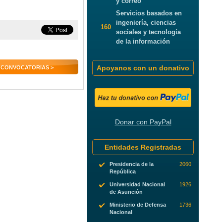
y correo
Servicios basados en
ingeniería, ciencias
160
sociales y tecnología
de la información
Apoyanos con un donativo
 CONVOCATORIAS >
Donar con PayPal
Entidades Registradas
Presidencia de la
2060
República
Universidad Nacional
1926
de Asunción
Ministerio de Defensa
1736
Nacional