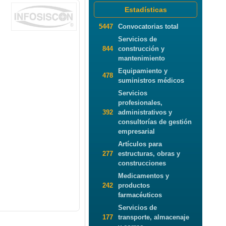
Estadísticas
5447
Convocatorias total
Servicios de
844
construcción y
mantenimiento
Equipamiento y
478
suministros médicos
Servicios
profesionales,
392
administrativos y
consultorías de gestión
empresarial
Artículos para
277
estructuras, obras y
construcciones
Medicamentos y
242
productos
farmacéuticos
Servicios de
177
transporte, almacenaje