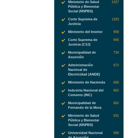
Ministerio de Salud
1427
Pública y Bienestar
Social (MSPBS)
Corte Suprema de
1183
Justicia
Ministerio del Interior
958
Corte Suprema de
945
Justicia (CSJ)
Municipalidad de
734
Asunción
Administración
672
Nacional de
Electricidad (ANDE)
Ministerio de Hacienda
665
Industria Nacional del
662
Cemento (INC)
Municipalidad de
662
Fernando de la Mora
Ministerio de Salud
631
Pública y Bienestar
Social (MSPBS)
Universidad Nacional
590
de Asunción