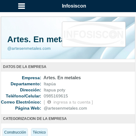
...
Infosiscon
Artes. En metales
@artesenmetales.com
DATOS DE LA EMPRESA
Empresa:
Artes. En metales
Departamento:
Itapúa
Dirección:
Itapua poty
Teléfono/Celular:
0985169615
Correo Electrónico:
[
ingresa a tu cuenta ]
Página Web:
@artesenmetales.com
CATEGORIZACION DE LA EMPRESA
Construcción
Técnico