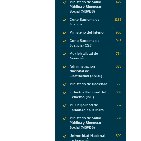
Ministerio de Salud
1427
Pública y Bienestar
Social (MSPBS)
Corte Suprema de
1183
Justicia
Ministerio del Interior
958
Corte Suprema de
945
Justicia (CSJ)
Municipalidad de
734
Asunción
Administración
672
Nacional de
Electricidad (ANDE)
Ministerio de Hacienda
665
Industria Nacional del
662
Cemento (INC)
Municipalidad de
662
Fernando de la Mora
Ministerio de Salud
631
Pública y Bienestar
Social (MSPBS)
Universidad Nacional
590
de Asunción