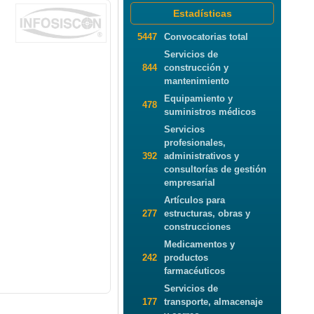
Estadísticas
5447
Convocatorias total
Servicios de
844
construcción y
mantenimiento
Equipamiento y
478
suministros médicos
Servicios
profesionales,
392
administrativos y
consultorías de gestión
empresarial
Artículos para
277
estructuras, obras y
construcciones
Medicamentos y
242
productos
farmacéuticos
Servicios de
177
transporte, almacenaje