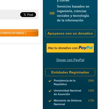
y correo
Servicios basados en
ingeniería, ciencias
160
sociales y tecnología
de la información
Apoyanos con un donativo
 CONVOCATORIAS >
Donar con PayPal
Entidades Registradas
Presidencia de la
2060
República
Universidad Nacional
1926
de Asunción
Ministerio de Defensa
1736
Nacional