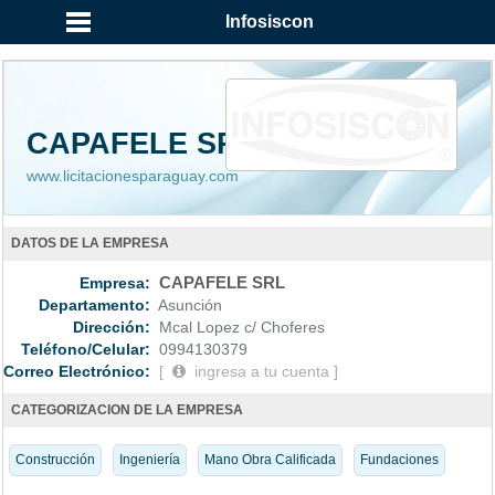
...
Infosiscon
CAPAFELE SRL
www.licitacionesparaguay.com
DATOS DE LA EMPRESA
Empresa:
CAPAFELE SRL
Departamento:
Asunción
Dirección:
Mcal Lopez c/ Choferes
Teléfono/Celular:
0994130379
Correo Electrónico:
[
ingresa a tu cuenta ]
CATEGORIZACION DE LA EMPRESA
Construcción
Ingeniería
Mano Obra Calificada
Fundaciones