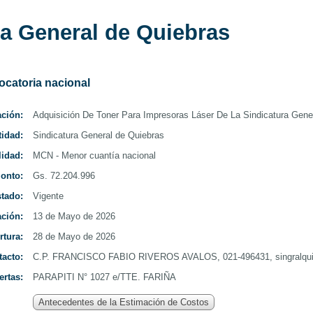
da
ra General de Quiebras
Nacionales
 Uruguay
ocatoria nacional
ación:
Adquisición De Toner Para Impresoras Láser De La Sindicatura Gene
tidad:
Sindicatura General de Quiebras
idad:
MCN - Menor cuantía nacional
onto:
Gs. 72.204.996
tado:
Vigente
ación:
13 de Mayo de 2026
rtura:
28 de Mayo de 2026
tacto:
C.P. FRANCISCO FABIO RIVEROS AVALOS, 021-496431, singralqu
ertas:
PARAPITI N° 1027 e/TTE. FARIÑA
Antecedentes de la Estimación de Costos