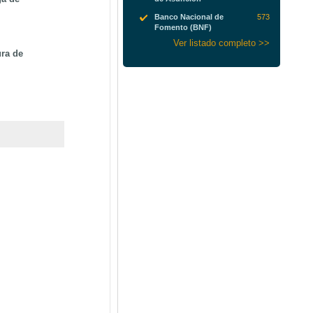
Banco Nacional de
573
Fomento (BNF)
Ver listado completo >>
ura de