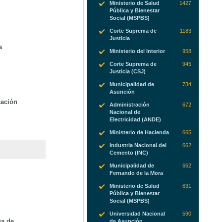
Ministerio de Salud
1427
Pública y Bienestar
Social (MSPBS)
Corte Suprema de
1183
Justicia
a
Ministerio del Interior
958
Corte Suprema de
945
Justicia (CSJ)
Municipalidad de
734
Asunción
cación
Administración
672
Nacional de
Electricidad (ANDE)
Ministerio de Hacienda
665
Industria Nacional del
662
Cemento (INC)
Municipalidad de
662
Fernando de la Mora
e
Ministerio de Salud
631
Pública y Bienestar
Social (MSPBS)
Universidad Nacional
590
ga de
de Asunción