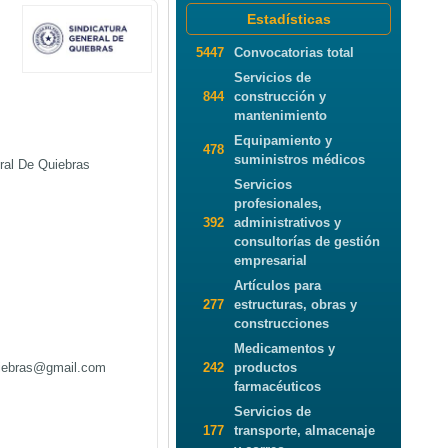
Estadísticas
5447
Convocatorias total
Servicios de
844
construcción y
mantenimiento
Equipamiento y
478
suministros médicos
ral De Quiebras
Servicios
profesionales,
392
administrativos y
consultorías de gestión
empresarial
Artículos para
277
estructuras, obras y
construcciones
Medicamentos y
iebras@gmail.com
242
productos
farmacéuticos
Servicios de
177
transporte, almacenaje