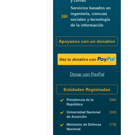
y correo
Servicios basados en
ingeniería, ciencias
160
sociales y tecnología
de la información
Apoyanos con un donativo
Donar con PayPal
Entidades Registradas
Presidencia de la
2060
República
Universidad Nacional
1926
de Asunción
Ministerio de Defensa
1736
Nacional