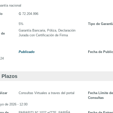
antía nacional
do
₲ 72.204.996
5%
Tipo de Garantí
Garantía Bancaria, Póliza, Declaración
 de
Jurada con Certificación de Firma
Publicado
Fecha de Publi
:24
 Plazos
lizar
Consultas Virtuales a traves del portal
Fecha Límite d
Consultas
yo de 2026 - 12:00
ega de
PARAPITI N° 1027 e/TTE. FARIÑA
Fecha de Entre