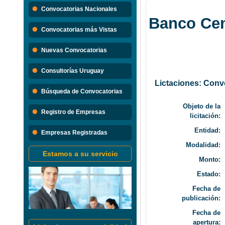
Búsque
Convocatorias Nacionales
Banco Cen
Convocatorias 
Convocatorias más Vistas
Consultorias
Nuevas Convocatorias
Consultorías Uruguay
Lictaciones: Conv
Búsqueda de Convocatorias
Objeto de la
Registro de Empresas
licitación:
Entidad:
Empresas Registradas
Modalidad:
Estamos a su servicio
Monto:
Estado:
Fecha de
publicación:
Fecha de
apertura: