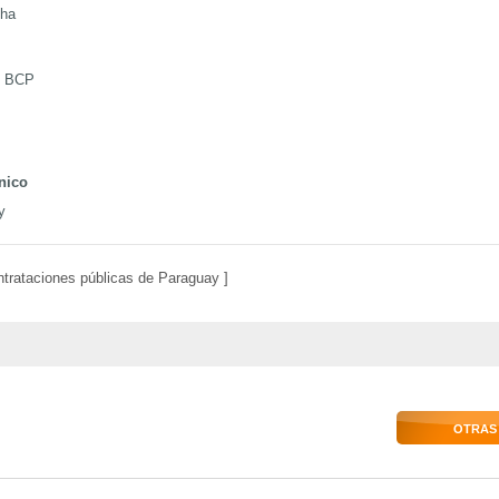
cha
- BCP
nico
y
ntrataciones públicas de Paraguay ]
OTRAS