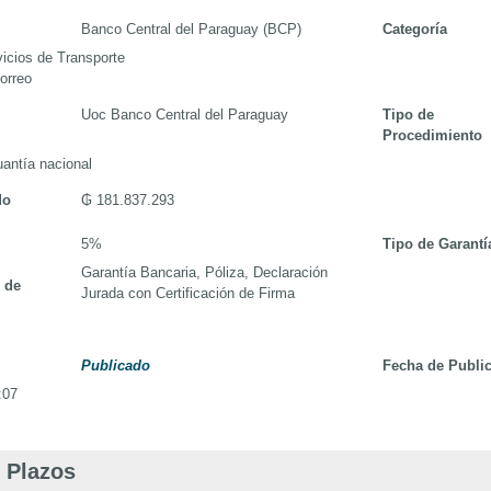
Banco Central del Paraguay (BCP)
Categoría
icios de Transporte
orreo
Uoc Banco Central del Paraguay
Tipo de
Procedimiento
antía nacional
do
₲ 181.837.293
5%
Tipo de Garantí
Garantía Bancaria, Póliza, Declaración
 de
Jurada con Certificación de Firma
Publicado
Fecha de Publi
:07
 Plazos