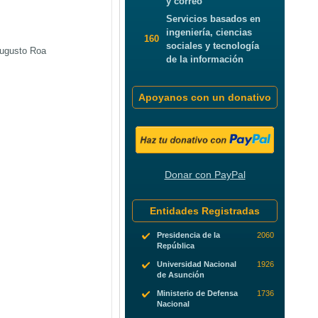
y correo
Servicios basados en
ingeniería, ciencias
160
sociales y tecnología
 Augusto Roa
de la información
Apoyanos con un donativo
Donar con PayPal
Entidades Registradas
Presidencia de la
2060
República
Universidad Nacional
1926
de Asunción
Ministerio de Defensa
1736
Nacional