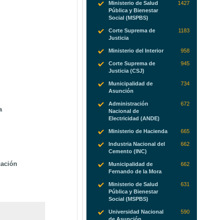
Ministerio de Salud
1427
Pública y Bienestar
Social (MSPBS)
Corte Suprema de
1183
Justicia
Ministerio del Interior
958
Corte Suprema de
945
Justicia (CSJ)
Municipalidad de
734
Asunción
Administración
672
a
Nacional de
Electricidad (ANDE)
Ministerio de Hacienda
665
Industria Nacional del
662
Cemento (INC)
cación
Municipalidad de
662
Fernando de la Mora
Ministerio de Salud
631
Pública y Bienestar
Social (MSPBS)
Universidad Nacional
590
de Asunción