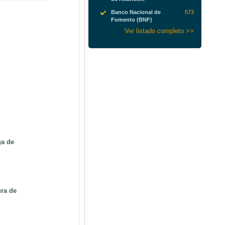
Banco Nacional de
573
Fomento (BNF)
Ver listado completo >>
e
ga de
ura de