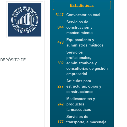
Estadísticas
5447
Convocatorias total
Servicios de
844
construcción y
mantenimiento
Equipamiento y
478
suministros médicos
Servicios
profesionales,
N DEPÓSITO DE
392
administrativos y
consultorías de gestión
empresarial
Artículos para
277
estructuras, obras y
construcciones
Medicamentos y
242
productos
farmacéuticos
Servicios de
177
transporte, almacenaje