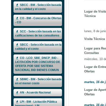
SBCC - BM - Selección basada
en la calidad y el costo
Lugar de Visit
Técnica
CO - BM - Concurso de Ofertas
- CO
lunes, 8 de juni
SCC - Selección basada en las
calificaciones de los consultores
Visita Técnica
SBCC - Selección basada en la
Lugar para Rea
calidad y el costo
Consultas
CO - LCO_SBE_DNCP_BID -
miércoles, 10 d
LICITACIÓN POR CONCURSO DE
OFERTA POR SBE SISTEMA
Lugar de Entr
NACIONAL BID BIENES COMUN
Ofertas
SBMC - BM - Selección basada
martes, 16 de j
en el menor costo
Lugar de Apert
AN - Acuerdo Nacional
Ofertas
LPI - BM - Licitación Pública
martes, 16 de j
Internacional - LPI