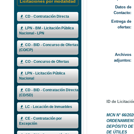
Licitaciones por modalidad
Datos de
Contacto:
CD - Contratación Directa
Entrega de
ofertas:
LPN - BM - Licitación Pública
Nacional - LPN
CO - BID - Concurso de Ofertas
(CO/CP)
Archivos
adjuntos:
CO - Concurso de Ofertas
LPN - Licitación Pública
Nacional
CD - BID - Contratación Directa
(CD/SD)
ID de Licitació
LC - Locación de Inmuebles
MCN N° 66/202
CE - Contratación por
ORDENAMIENT
Excepción
DEPÓSITO DE
DE ÚTILES