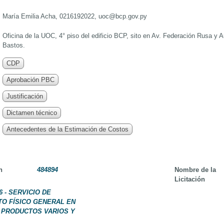
María Emilia Acha, 0216192022, uoc@bcp.gov.py
Oficina de la UOC, 4° piso del edificio BCP, sito en Av. Federación Rusa y
Bastos.
CDP
Aprobación PBC
Justificación
Dictamen técnico
Antecedentes de la Estimación de Costos
n
484894
Nombre de la
Licitación
6 - SERVICIO DE
O FÍSICO GENERAL EN
 PRODUCTOS VARIOS Y