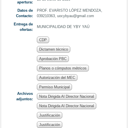
apertura:
Datos de
PROF. EVARISTO LÓPEZ MENDOZA,
Contacto:
039210363, uocybyau@gmail.com
Entrega de
MUNICIPALIDAD DE YBY YAÚ
ofertas:
CDP
Dictamen técnico
Aprobación PBC
Planos o cómputos métricos
Autorización del MEC
Permiso Municipal
Archivos
Nota Dirigida Al Director Nacional
adjuntos:
Nota Dirigida Al Director Nacional
Justificación
Justificación