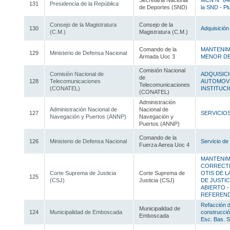
Secretaria Nacional
MCN N° 04/2
131
Presidencia de la República
de Deportes (SND)
la SND - Pl
Consejo de la Magistratura
Consejo de la
130
Adquisición
(C.M.)
Magistratura (C.M.)
Comando de la
MANTENIM
129
Ministerio de Defensa Nacional
Armada Uoc 3
MENOR D
Comisión Nacional
Comisión Nacional de
ADQUISIC
de
128
Telecomunicaciones
AUTOMOVI
Telecomunicaciones
(CONATEL)
INSTITUC
(CONATEL)
Administración
Administración Nacional de
Nacional de
127
SERVICIO
Navegación y Puertos (ANNP)
Navegación y
Puertos (ANNP)
Comando de la
126
Ministerio de Defensa Nacional
Servicio de
Fuerza Aerea Uoc 4
MANTENIM
CORRECTI
Corte Suprema de Justicia
Corte Suprema de
OTIS DE 
125
(CSJ)
Justicia (CSJ)
DE JUSTI
ABIERTO -
REFEREN
Refacción 
Municipalidad de
124
Municipalidad de Emboscada
construcció
Emboscada
Esc. Bas. 