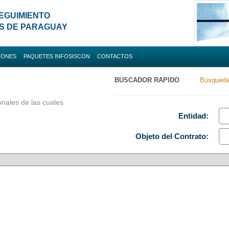
EGUIMIENTO
ES DE PARAGUAY
IONES
PAQUETES INFOSISCON
CONTACTOS
da
BUSCADOR RAPIDO
Búsqueda
Nacionales
onales de las cuales
 Uruguay
Entidad:
Objeto
del Contrato
: