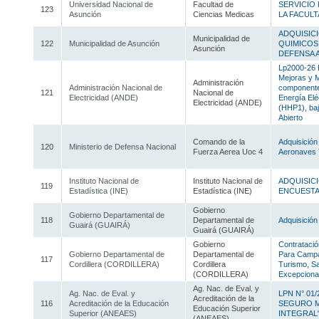
Universidad Nacional de
Facultad de
SERVICIO 
123
Asunción
Ciencias Medicas
LA FACULT
ADQUISIC
Municipalidad de
122
Municipalidad de Asunción
QUIMICOS
Asunción
DEFENSA 
Lp2000-26 
Mejoras y M
Administración
Administración Nacional de
componentes
121
Nacional de
Electricidad (ANDE)
Energía Eléc
Electricidad (ANDE)
(HHP1), baj
Abierto
Comando de la
Adquisición
120
Ministerio de Defensa Nacional
Fuerza Aerea Uoc 4
Aeronaves 
Instituto Nacional de
Instituto Nacional de
ADQUISIC
119
Estadística (INE)
Estadística (INE)
ENCUESTA
Gobierno
Gobierno Departamental de
118
Departamental de
Adquisición
Guairá (GUAIRÁ)
Guairá (GUAIRÁ)
Gobierno
Contratació
Gobierno Departamental de
Departamental de
Para Campa
117
Cordillera (CORDILLERA)
Cordillera
Turismo, Sa
(CORDILLERA)
Excepciona
Ag. Nac. de Eval. y
Ag. Nac. de Eval. y
LPN N° 01
Acreditación de la
116
Acreditación de la Educación
SEGURO M
Educación Superior
Superior (ANEAES)
INTEGRAL
(ANEAES)