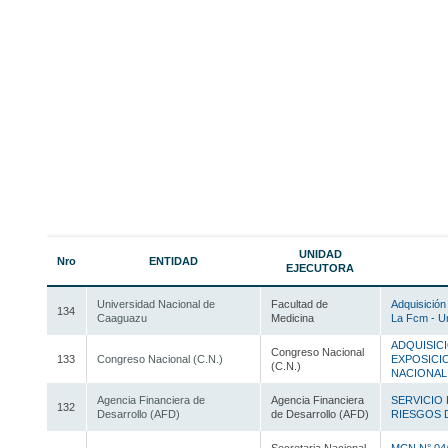
UNIDAD
Nro
ENTIDAD
EJECUTORA
Universidad Nacional de
Facultad de
Adquisición
134
Caaguazu
Medicina
La Fcm - U
ADQUISICI
Congreso Nacional
133
Congreso Nacional (C.N.)
EXPOSICI
(C.N.)
NACIONAL
Agencia Financiera de
Agencia Financiera
SERVICIO 
132
Desarrollo (AFD)
de Desarrollo (AFD)
RIESGOS D