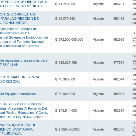
DE EDICIÓN DE LIBROS PARA
₲ 41.250.000
Vigente
484791
cu
AD DE CIENCIAS MÉDICAS
na
ION DE COMPUESTOS
MC
 PARA LA DIRECCION DE
₲ 88.070.360
Vigente
483489
cu
AL CONSUMIDOR
na
Ejecución de Trabajos de
antenimiento de los
LP
 del Sistema de Distribución de
Li
₲ 172.000.000.000
Vigente
482955
trica en el Territorio Nacional
Pú
o la modalidad de Contrato
Na
LP
 de repuestos y accesorios para
Li
₲ 813.627.486
Vigente
477364
T-35 PILLAN
Pú
Na
MC
ION DE MALETINES PARA
₲ 48.360.000
Vigente
482044
cu
DORES 2026
na
MC
 de Equipos Informáticos
₲ 50.000.000
Vigente
485851
cu
na
n De Servicios De Publicidad
MC
ñas Vinculadas Al Fomento Del
₲ 143.544.000
Vigente
482534
cu
lud Pública, Educación, Y Otros,
na
dos De La Ley N° 6622/2020
LP
/2026 "ADQUISICIÓN DE
Li
ÉDICO SANATORIAL
₲ 1.056.000.000
Vigente
482880
Pú
" PLURIANUAL
Na