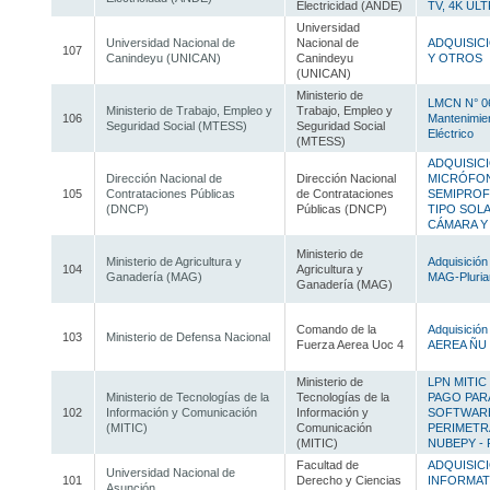
Electricidad (ANDE)
TV, 4K UL
Universidad
Universidad Nacional de
Nacional de
ADQUISIC
107
Canindeyu (UNICAN)
Canindeyu
Y OTROS
(UNICAN)
Ministerio de
LMCN N° 06
Ministerio de Trabajo, Empleo y
Trabajo, Empleo y
106
Mantenimie
Seguridad Social (MTESS)
Seguridad Social
Eléctrico
(MTESS)
ADQUISIC
Dirección Nacional de
Dirección Nacional
MICRÓFON
105
Contrataciones Públicas
de Contrataciones
SEMIPROFE
(DNCP)
Públicas (DNCP)
TIPO SOLA
CÁMARA Y
Ministerio de
Ministerio de Agricultura y
Adquisición
104
Agricultura y
Ganadería (MAG)
MAG-Pluria
Ganadería (MAG)
Comando de la
Adquisición
103
Ministerio de Defensa Nacional
Fuerza Aerea Uoc 4
AEREA ÑU G
Ministerio de
LPN MITIC
Ministerio de Tecnologías de la
Tecnologías de la
PAGO PAR
102
Información y Comunicación
Información y
SOFTWARE
(MITIC)
Comunicación
PERIMETR
(MITIC)
NUBEPY -
Facultad de
ADQUISIC
Universidad Nacional de
101
Derecho y Ciencias
INFORMAT
Asunción