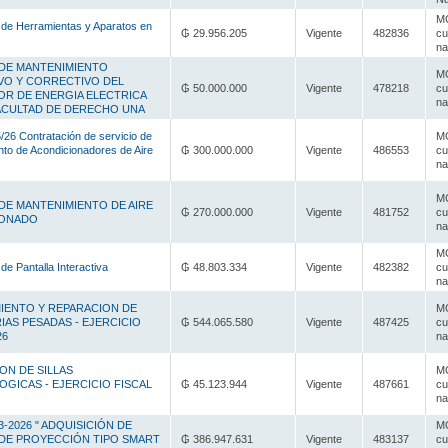
MC
 de Herramientas y Aparatos en
₲ 29.956.205
Vigente
482836
cu
na
 DE MANTENIMIENTO
MC
VO Y CORRECTIVO DEL
₲ 50.000.000
Vigente
478218
cu
R DE ENERGIA ELECTRICA
na
FACULTAD DE DERECHO UNA
26 Contratación de servicio de
MC
to de Acondicionadores de Aire
₲ 300.000.000
Vigente
486553
cu
na
MC
 DE MANTENIMIENTO DE AIRE
₲ 270.000.000
Vigente
481752
cu
IONADO
na
MC
de Pantalla Interactiva
₲ 48.803.334
Vigente
482382
cu
na
IENTO Y REPARACION DE
MC
IAS PESADAS - EJERCICIO
₲ 544.065.580
Vigente
487425
cu
26
na
ON DE SILLAS
MC
GICAS - EJERCICIO FISCAL
₲ 45.123.944
Vigente
487661
cu
na
3-2026 " ADQUISICIÓN DE
MC
 DE PROYECCIÓN TIPO SMART
₲ 386.947.631
Vigente
483137
cu