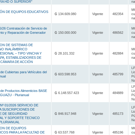
TRA HD O SUPERIOR"
na
MC
IÓN DE EQUIPOS EDUCATIVOS
₲ 134.609.080
Vigente
482354
cu
na
/26 Contratación de Servicio de
MC
nto y Reparación de Generador
₲ 150.000.000
Vigente
486562
cu
na
ION DE SISTEMAS DE
O INALÁMBRICO
MC
SIONAL – TIPO VINCHA Y
₲ 28.101.332
Vigente
482884
cu
PA, ESTABILIZADORES DE
na
 CÁMARA DE ACCIÓN
LP
 de Cubiertas para Vehículos del
Li
₲ 603.598.953
Vigente
485799
nual
Pú
Na
LP
 de Productos Alimenticios BASE
Li
₲ 6.148.557.423
Vigente
484889
UAZU - Plurianual
Pú
Na
 Nº 01/2026 SERVICIO DE
LP
A SUSCRIPCIONES DE
Li
 DE SEGURIDAD
₲ 846.917.948
Vigente
485173
Pú
AL Y SOPORTE TECNICO
Na
 PLURIANUAL
ION DE EQUIPOS
MC
ICOS PARA LA FACULTAD DE
₲ 63.537.768
Vigente
485196
cu