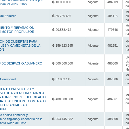
026 Adquisición de Sellos para
₲ 10.000.000
Vigente
484909
cu
urianual 2026 - 2027
na
MC
 de Enseres
₲ 30.760.666
Vigente
484113
cu
na
MC
IENTO Y REPARACION
₲ 20.538.472
Vigente
479746
cu
E MOTOR PROPULSOR
na
ION DE CUBIERTAS PARA
MC
LES Y CAMIONETAS DE LA
₲ 159.823.995
Vigente
481551
cu
ION
na
LP
Li
S DE DESPACHO ADUANERO
₲ 800.000.000
Vigente
486000
Pú
Na
MC
 Ceremonial
₲ 57.862.145
Vigente
487386
cu
na
IENTO PREVENTIVO Y
VO DE ASCENSORES MARCA
MC
LA TORRE NORTE DEL PALACIO
₲ 400.000.000
Vigente
484361
cu
CIA DE ASUNCION - CONTRATO
na
 PLURIANUAL - AD
DUM
de cocina comedor y
MC
n de tinglado y escenario en la
₲ 253.445.382
Vigente
488508
cu
Santa Rosa de Lima.
na
MC