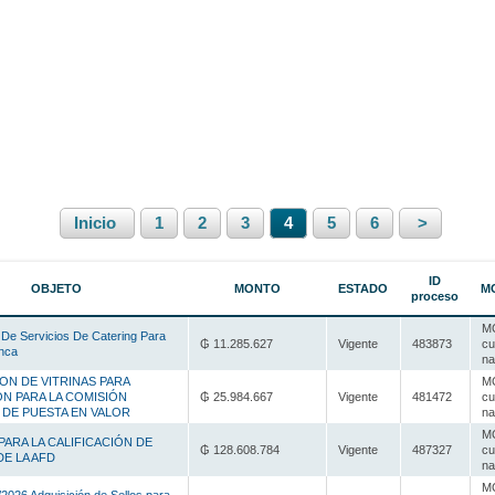
Inicio
1
2
3
4
5
6
>
ID
OBJETO
MONTO
ESTADO
M
proceso
MC
 De Servicios De Catering Para
₲ 11.285.627
Vigente
483873
cu
nca
na
ON DE VITRINAS PARA
MC
ON PARA LA COMISIÓN
₲ 25.984.667
Vigente
481472
cu
 DE PUESTA EN VALOR
na
MC
PARA LA CALIFICACIÓN DE
₲ 128.608.784
Vigente
487327
cu
E LA AFD
na
MC