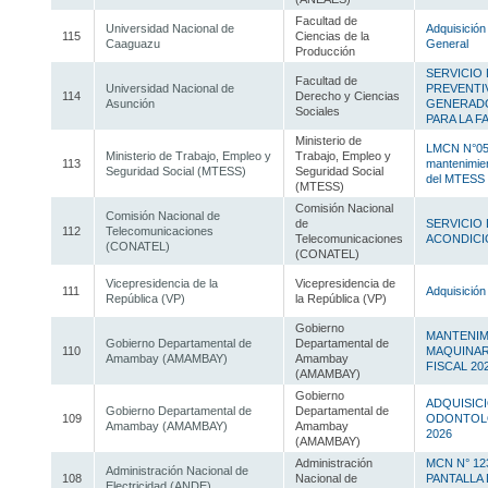
Facultad de
Universidad Nacional de
Adquisición
115
Ciencias de la
Caaguazu
General
Producción
SERVICIO
Facultad de
Universidad Nacional de
PREVENTI
114
Derecho y Ciencias
Asunción
GENERADO
Sociales
PARA LA 
Ministerio de
LMCN N°05/
Ministerio de Trabajo, Empleo y
Trabajo, Empleo y
113
mantenimien
Seguridad Social (MTESS)
Seguridad Social
del MTESS
(MTESS)
Comisión Nacional
Comisión Nacional de
de
SERVICIO
112
Telecomunicaciones
Telecomunicaciones
ACONDIC
(CONATEL)
(CONATEL)
Vicepresidencia de la
Vicepresidencia de
111
Adquisición 
República (VP)
la República (VP)
Gobierno
MANTENIM
Gobierno Departamental de
Departamental de
110
MAQUINAR
Amambay (AMAMBAY)
Amambay
FISCAL 20
(AMAMBAY)
Gobierno
ADQUISICI
Gobierno Departamental de
Departamental de
109
ODONTOLO
Amambay (AMAMBAY)
Amambay
2026
(AMAMBAY)
Administración
MCN N° 12
Administración Nacional de
108
Nacional de
PANTALLA
Electricidad (ANDE)