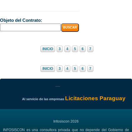
Objeto del Contrato:
INICIO
3
4
5
6
7
INICIO
3
4
5
6
7
....
Licitaciones Paraguay
Al servicio de las empresas
Infosiscon 2026
INFOSISCON es una consultora privada que no depende del Gobierno de