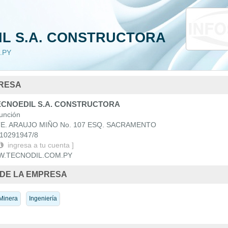
da
Nacionales
IL S.A. CONSTRUCTORA
 Uruguay
.PY
PRESA
CNOEDIL S.A. CONSTRUCTORA
nción
. ARAUJO MIÑO No. 107 ESQ. SACRAMENTO
0291947/8
ingresa a tu cuenta ]
.TECNODIL.COM.PY
 DE LA EMPRESA
 Minera
Ingeniería