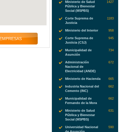
Ministerio de Salud
1427
Pública y Bienestar
Social (MSPBS)
Corte Suprema de
1183
Justicia
Ministerio del Interior
958
Corte Suprema de
945
 EMPRESAS
Justicia (CSJ)
Municipalidad de
734
Asunción
Administración
672
Nacional de
Electricidad (ANDE)
Ministerio de Hacienda
665
Industria Nacional del
662
Cemento (INC)
Municipalidad de
662
Fernando de la Mora
Ministerio de Salud
631
Pública y Bienestar
Social (MSPBS)
Universidad Nacional
590
de Asunción