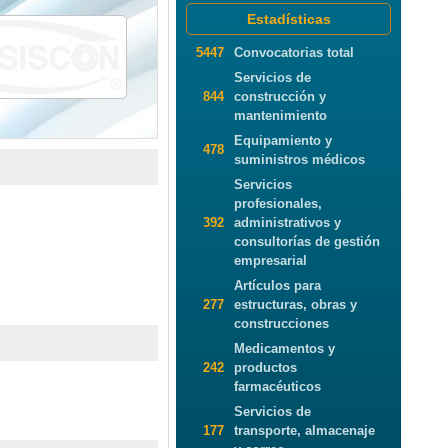
Estadísticas
5447
Convocatorias total
Servicios de
844
construcción y
mantenimiento
Equipamiento y
478
suministros médicos
Servicios
profesionales,
392
administrativos y
consultorías de gestión
empresarial
Artículos para
277
estructuras, obras y
construcciones
Medicamentos y
242
productos
farmacéuticos
Servicios de
177
transporte, almacenaje