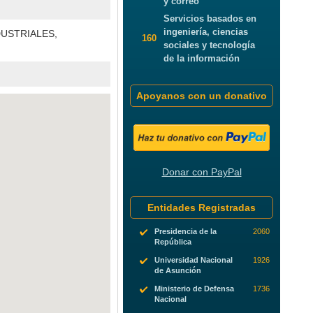
y correo
Servicios basados en
ingeniería, ciencias
DUSTRIALES,
160
sociales y tecnología
de la información
Apoyanos con un donativo
Donar con PayPal
Entidades Registradas
Presidencia de la
2060
República
Universidad Nacional
1926
de Asunción
Ministerio de Defensa
1736
Nacional