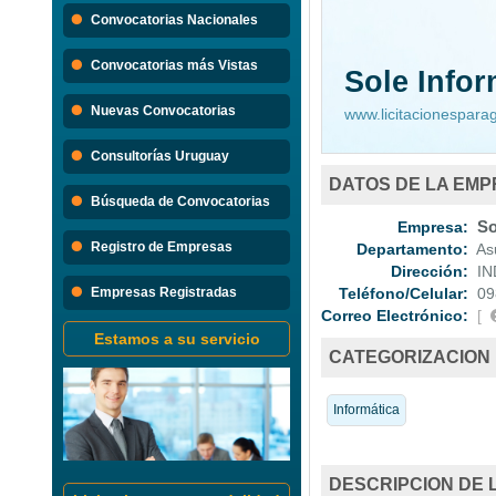
Búsque
Convocatorias Nacionales
Convocatorias 
Convocatorias más Vistas
Sole Infor
Consultorias
Nuevas Convocatorias
www.licitacionespar
Consultorías Uruguay
DATOS DE LA EM
Búsqueda de Convocatorias
Empresa:
Sol
Registro de Empresas
Departamento:
Asu
Dirección:
IN
Empresas Registradas
Teléfono/Celular:
09
Correo Electrónico:
[
Estamos a su servicio
CATEGORIZACION
Informática
DESCRIPCION DE 