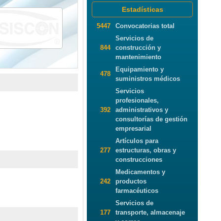
Estadísticas
5447
Convocatorias total
Servicios de
844
construcción y
mantenimiento
Equipamiento y
478
suministros médicos
Servicios
profesionales,
392
administrativos y
consultorías de gestión
empresarial
Artículos para
277
estructuras, obras y
construcciones
Medicamentos y
242
productos
farmacéuticos
Servicios de
177
transporte, almacenaje