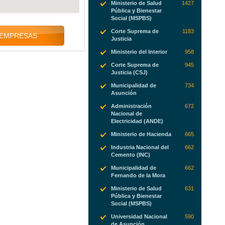
Ministerio de Salud
1427
Pública y Bienestar
Social (MSPBS)
Corte Suprema de
1183
 EMPRESAS
Justicia
Ministerio del Interior
958
Corte Suprema de
945
Justicia (CSJ)
Municipalidad de
734
Asunción
Administración
672
Nacional de
Electricidad (ANDE)
Ministerio de Hacienda
665
Industria Nacional del
662
Cemento (INC)
Municipalidad de
662
Fernando de la Mora
Ministerio de Salud
631
Pública y Bienestar
Social (MSPBS)
Universidad Nacional
590
de Asunción