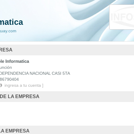
da
Nacionales
matica
 Uruguay
aguay.com
PRESA
e Informatica
nción
DEPENDENCIA NACIONAL CASI 5TA
86790404
ingresa a tu cuenta ]
 DE LA EMPRESA
LA EMPRESA