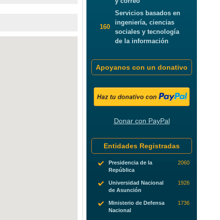
y correo
Servicios basados en
ingeniería, ciencias
160
sociales y tecnología
de la información
Apoyanos con un donativo
Donar con PayPal
Entidades Registradas
Presidencia de la
2060
República
Universidad Nacional
1926
de Asunción
Ministerio de Defensa
1736
Nacional