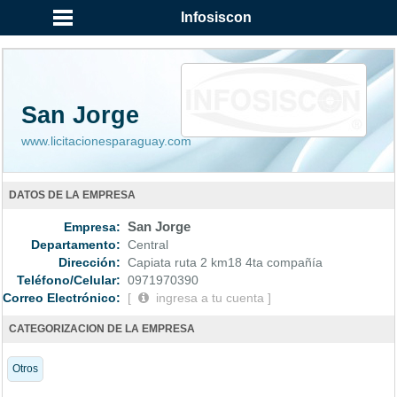
...
Infosiscon
San Jorge
www.licitacionesparaguay.com
DATOS DE LA EMPRESA
Empresa:
San Jorge
Departamento:
Central
Dirección:
Capiata ruta 2 km18 4ta compañía
Teléfono/Celular:
0971970390
Correo Electrónico:
[
ingresa a tu cuenta ]
CATEGORIZACION DE LA EMPRESA
Otros