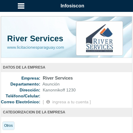
...
Infosiscon
River Services
www.licitacionesparaguay.com
DATOS DE LA EMPRESA
Empresa:
River Services
Departamento:
Asunción
Dirección:
Kanonnikoff 1230
Teléfono/Celular:
Correo Electrónico:
[
ingresa a tu cuenta ]
CATEGORIZACION DE LA EMPRESA
Otros