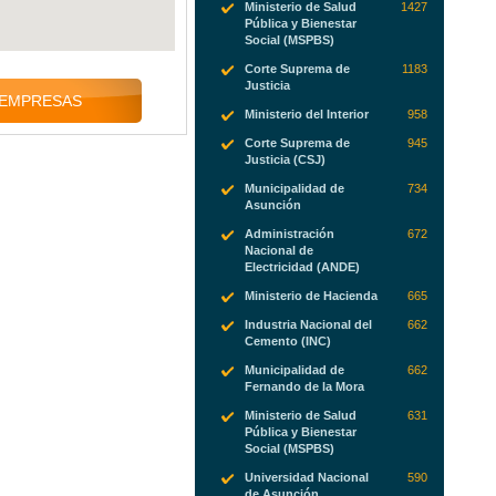
Ministerio de Salud
1427
Pública y Bienestar
Social (MSPBS)
Corte Suprema de
1183
Justicia
 EMPRESAS
Ministerio del Interior
958
Corte Suprema de
945
Justicia (CSJ)
Municipalidad de
734
Asunción
Administración
672
Nacional de
Electricidad (ANDE)
Ministerio de Hacienda
665
Industria Nacional del
662
Cemento (INC)
Municipalidad de
662
Fernando de la Mora
Ministerio de Salud
631
Pública y Bienestar
Social (MSPBS)
Universidad Nacional
590
de Asunción