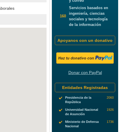
y correo
Servicios basados en
aborales
ingeniería, ciencias
160
sociales y tecnología
de la información
Apoyanos con un donativo
Donar con PayPal
Entidades Registradas
Presidencia de la
2060
República
Universidad Nacional
1926
de Asunción
Ministerio de Defensa
1736
Nacional