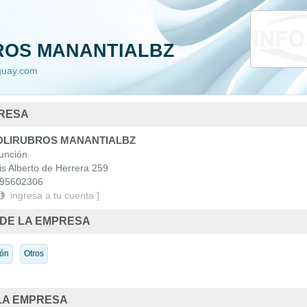
da
Nacionales
ROS MANANTIALBZ
 Uruguay
aguay.com
PRESA
LIRUBROS MANANTIALBZ
nción
s Alberto de Herrera 259
95602306
ingresa a tu cuenta ]
 DE LA EMPRESA
ión
Otros
LA EMPRESA