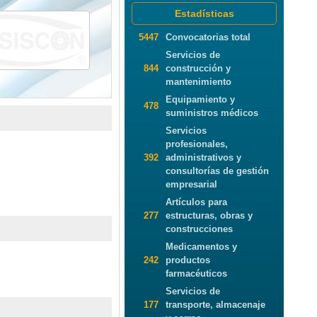
Estadísticas
5447
Convocatorias total
Servicios de
844
construcción y
mantenimiento
Equipamiento y
478
suministros médicos
Servicios
profesionales,
392
administrativos y
consultorías de gestión
empresarial
Artículos para
277
estructuras, obras y
construcciones
Medicamentos y
242
productos
farmacéuticos
Servicios de
177
transporte, almacenaje