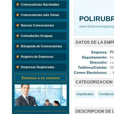
Búsque
Convocatorias Nacionales
Convocatorias 
Convocatorias más Vistas
POLIRUB
Consultorias
Nuevas Convocatorias
www.licitacionespar
Consultorías Uruguay
DATOS DE LA EM
Búsqueda de Convocatorias
Empresa:
PO
Registro de Empresas
Departamento:
Asu
Dirección:
Lui
Empresas Registradas
Teléfono/Celular:
09
Correo Electrónico:
[
Estamos a su servicio
CATEGORIZACION
Arquitectura
Construcc
DESCRIPCION DE 