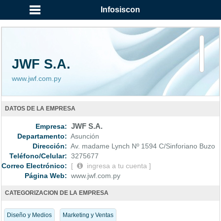
...
Infosiscon
JWF S.A.
www.jwf.com.py
DATOS DE LA EMPRESA
Empresa:
JWF S.A.
Departamento:
Asunción
Dirección:
Av. madame Lynch Nº 1594 C/Sinforiano Buzo
Teléfono/Celular:
3275677
Correo Electrónico:
[
ingresa a tu cuenta ]
Página Web:
www.jwf.com.py
CATEGORIZACION DE LA EMPRESA
Diseño y Medios
Marketing y Ventas