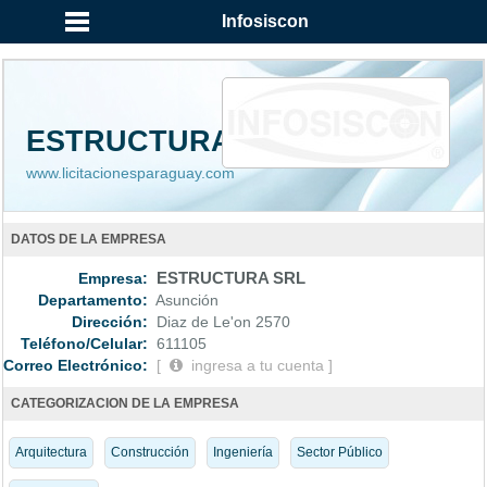
...
Infosiscon
ESTRUCTURA SRL
www.licitacionesparaguay.com
DATOS DE LA EMPRESA
Empresa:
ESTRUCTURA SRL
Departamento:
Asunción
Dirección:
Diaz de Le'on 2570
Teléfono/Celular:
611105
Correo Electrónico:
[
ingresa a tu cuenta ]
CATEGORIZACION DE LA EMPRESA
Arquitectura
Construcción
Ingeniería
Sector Público