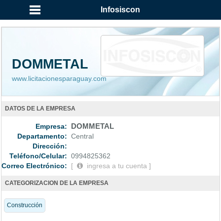
...
Infosiscon
DOMMETAL
www.licitacionesparaguay.com
DATOS DE LA EMPRESA
Empresa:
DOMMETAL
Departamento:
Central
Dirección:
Teléfono/Celular:
0994825362
Correo Electrónico:
[
ingresa a tu cuenta ]
CATEGORIZACION DE LA EMPRESA
Construcción