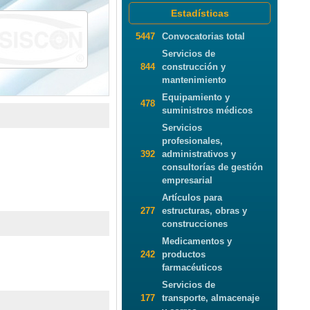
Estadísticas
5447
Convocatorias total
Servicios de
844
construcción y
mantenimiento
Equipamiento y
478
suministros médicos
Servicios
profesionales,
392
administrativos y
consultorías de gestión
empresarial
Artículos para
277
estructuras, obras y
construcciones
Medicamentos y
242
productos
farmacéuticos
Servicios de
177
transporte, almacenaje