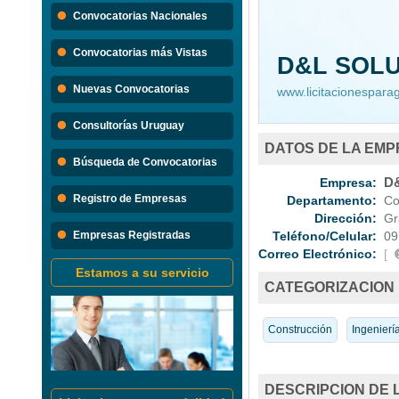
Búsque
Convocatorias Nacionales
Convocatorias 
Convocatorias más Vistas
D&L SOL
Consultorias
Nuevas Convocatorias
www.licitacionespar
Consultorías Uruguay
DATOS DE LA EM
Búsqueda de Convocatorias
Empresa:
D&
Registro de Empresas
Departamento:
Con
Dirección:
Gra
Empresas Registradas
Teléfono/Celular:
09
Correo Electrónico:
[
Estamos a su servicio
CATEGORIZACION
Construcción
Ingenierí
DESCRIPCION DE 