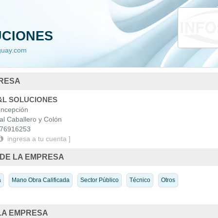
da
Nacionales
UCIONES
 Uruguay
aguay.com
PRESA
L SOLUCIONES
cepción
l Caballero y Colón
76916253
ingresa a tu cuenta ]
 DE LA EMPRESA
a
Mano Obra Calificada
Sector Público
Técnico
Otros
LA EMPRESA