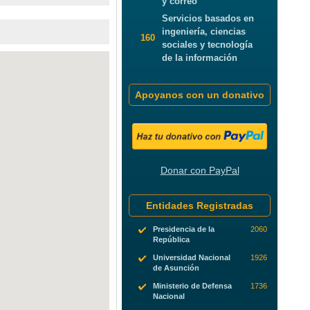
y correo
Servicios basados en
ingeniería, ciencias
160
sociales y tecnología
de la información
Apoyanos con un donativo
Donar con PayPal
Entidades Registradas
Presidencia de la
2060
República
Universidad Nacional
1926
de Asunción
Ministerio de Defensa
1736
Nacional