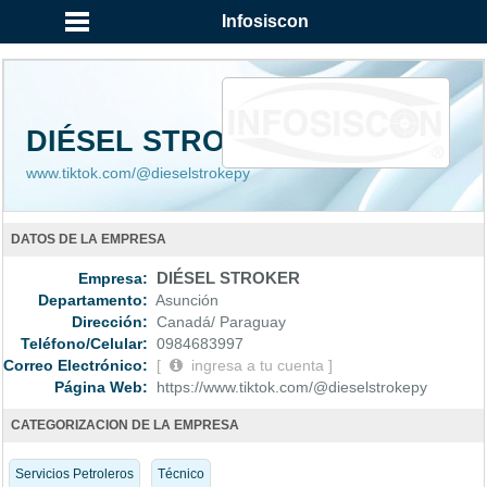
...
Infosiscon
DIÉSEL STROKER
www.tiktok.com/@dieselstrokepy
DATOS DE LA EMPRESA
Empresa:
DIÉSEL STROKER
Departamento:
Asunción
Dirección:
Canadá/ Paraguay
Teléfono/Celular:
0984683997
Correo Electrónico:
[
ingresa a tu cuenta ]
Página Web:
https://www.tiktok.com/@dieselstrokepy
CATEGORIZACION DE LA EMPRESA
Servicios Petroleros
Técnico