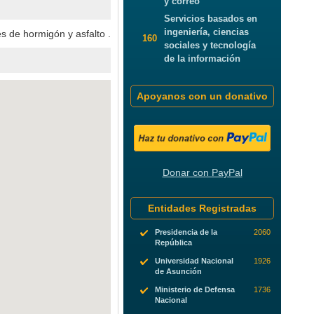
y correo
Servicios basados en
ingeniería, ciencias
s de hormigón y asfalto .
160
sociales y tecnología
de la información
Apoyanos con un donativo
Donar con PayPal
Entidades Registradas
Presidencia de la
2060
República
Universidad Nacional
1926
de Asunción
Ministerio de Defensa
1736
Nacional