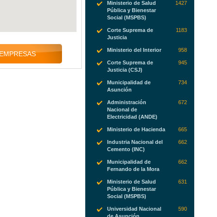
Ministerio de Salud
1427
Pública y Bienestar
Social (MSPBS)
Corte Suprema de
1183
Justicia
Ministerio del Interior
958
 EMPRESAS
Corte Suprema de
945
Justicia (CSJ)
Municipalidad de
734
Asunción
Administración
672
Nacional de
Electricidad (ANDE)
Ministerio de Hacienda
665
Industria Nacional del
662
Cemento (INC)
Municipalidad de
662
Fernando de la Mora
Ministerio de Salud
631
Pública y Bienestar
Social (MSPBS)
Universidad Nacional
590
de Asunción