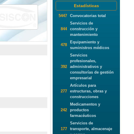
Estadísticas
5447
Convocatorias total
Servicios de
844
construcción y
mantenimiento
Equipamiento y
478
suministros médicos
Servicios
profesionales,
392
administrativos y
consultorías de gestión
empresarial
Artículos para
277
estructuras, obras y
construcciones
Medicamentos y
242
productos
farmacéuticos
Servicios de
177
transporte, almacenaje