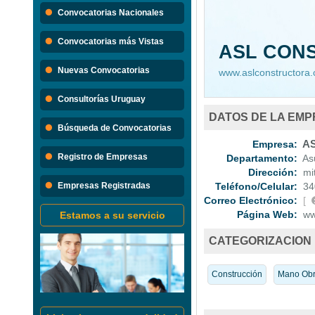
Búsque
Convocatorias Nacionales
Convocatorias 
Convocatorias más Vistas
ASL CON
Consultorias
Nuevas Convocatorias
www.aslconstructora.
Consultorías Uruguay
DATOS DE LA EM
Búsqueda de Convocatorias
Empresa:
AS
Registro de Empresas
Departamento:
Asu
Dirección:
mit
Empresas Registradas
Teléfono/Celular:
34
Correo Electrónico:
[
Página Web:
www
Estamos a su servicio
CATEGORIZACION
Construcción
Mano Obr