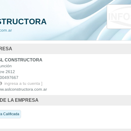
da
Nacionales
STRUCTORA
 Uruguay
com.ar
PRESA
L CONSTRUCTORA
nción
re 2612
00497667
ingresa a tu cuenta ]
.aslconstructora.com.ar
 DE LA EMPRESA
a Calificada