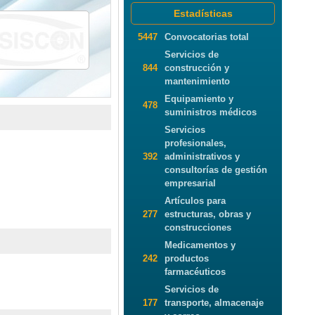
Estadísticas
5447
Convocatorias total
Servicios de
844
construcción y
mantenimiento
Equipamiento y
478
suministros médicos
Servicios
profesionales,
392
administrativos y
consultorías de gestión
empresarial
Artículos para
277
estructuras, obras y
construcciones
Medicamentos y
242
productos
farmacéuticos
Servicios de
177
transporte, almacenaje