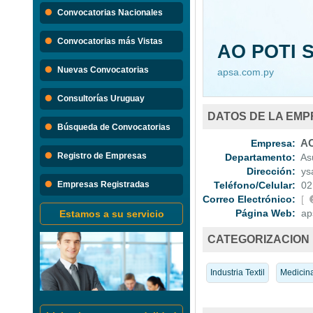
Búsque
Convocatorias Nacionales
Convocatorias 
Convocatorias más Vistas
AO POTI S
Consultorias
Nuevas Convocatorias
apsa.com.py
Consultorías Uruguay
DATOS DE LA EM
Búsqueda de Convocatorias
Empresa:
AO
Registro de Empresas
Departamento:
Asu
Dirección:
ysa
Empresas Registradas
Teléfono/Celular:
02
Correo Electrónico:
[
Página Web:
aps
Estamos a su servicio
CATEGORIZACION
Industria Textil
Medicina