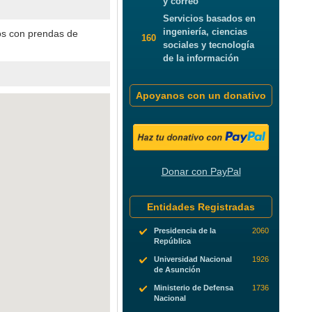
y correo
Servicios basados en
ingeniería, ciencias
os con prendas de
160
sociales y tecnología
de la información
Apoyanos con un donativo
Donar con PayPal
Entidades Registradas
Presidencia de la
2060
República
Universidad Nacional
1926
de Asunción
Ministerio de Defensa
1736
Nacional