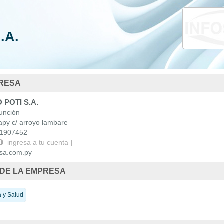
da
Nacionales
.A.
 Uruguay
PRESA
 POTI S.A.
nción
py c/ arroyo lambare
1907452
ingresa a tu cuenta ]
a.com.py
 DE LA EMPRESA
 y Salud