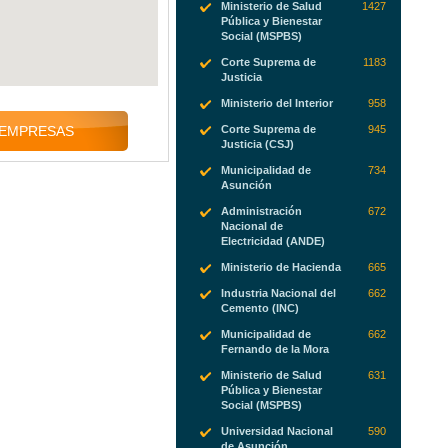
Ministerio de Salud
1427
Pública y Bienestar
Social (MSPBS)
Corte Suprema de
1183
Justicia
Ministerio del Interior
958
Corte Suprema de
945
 EMPRESAS
Justicia (CSJ)
Municipalidad de
734
Asunción
Administración
672
Nacional de
Electricidad (ANDE)
Ministerio de Hacienda
665
Industria Nacional del
662
Cemento (INC)
Municipalidad de
662
Fernando de la Mora
Ministerio de Salud
631
Pública y Bienestar
Social (MSPBS)
Universidad Nacional
590
de Asunción